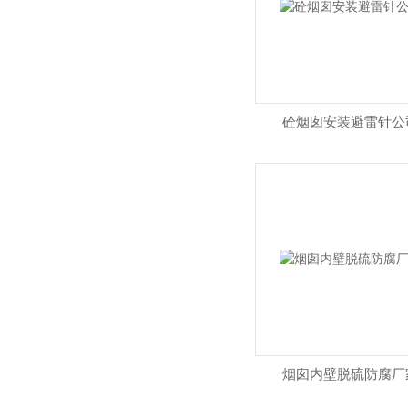
砼烟囱安装避雷针公
烟囱内壁脱硫防腐厂